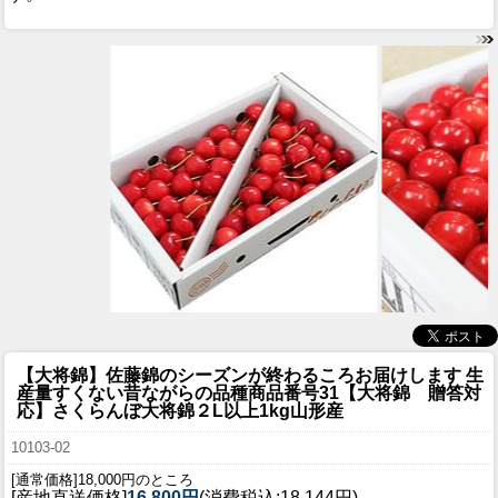
【大将錦】佐藤錦のシーズンが終わるころお届けします 生
産量すくない昔ながらの品種
商品番号31【大将錦 贈答対
応】さくらんぼ大将錦２L以上1kg山形産
10103-02
[通常価格]18,000円のところ
[産地直送価格]
16,800円
(消費税込:18,144円)