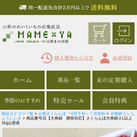
購入履歴から注文
会員登録
商品カテゴリ一覧
>
山形さくらんぼ ＊6月下旬～７月初旬
>
大将錦 たいし
ょうにしき
> 商品番号31【大将錦 贈答対応】さくらんぼ大将錦２L以上
1kg山形産