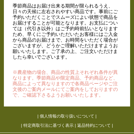
季節商品はお届け出来る期間が限られるうえ、
日々の天候に左右されやすい商品です。事前にご
予約いただくことでスムーズによい状態で商品を
お届けすることが可能となります。お支払につい
ては（代引き以外）はご予約時前払いとなります
ため、早くにご予約いただいたお客様にはご入金
から商品のお届けまで、お時間をいただく場合が
ございますが、どうかご理解いただけますようお
願いいたします。ご了承の上、ご注文いただけま
したら幸いでございます。
※農産物の場合、商品の性質上それぞれ条件が異
なります。季節商品や限定商品、予約商品など、
商品によって異なりますので各商品ページやご注
文後のご案内メールにてご案内をしておりますの
で、ご確認下さるようお願いいたします。
|
個人情報の取り扱いについて
|
|
特定商取引法に基づく表示
|
返品特約について
|