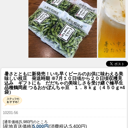
暑さとともに新発売！いち早くビールのお供に味わえる美
味しい枝豆 発送時期 ※7月１０日頃から２０日頃収穫見
込み ギフトにも だだちゃの美味しさを受け継ぐ極早生
品種
鶴岡産 つるおかぼんちゃ豆 １．８ｋｇ（４５０ｇ×4
袋）
10201-56
[通常価格]5,980円のところ
[産地直送価格]
5,000円
(消費税込:5,400円)