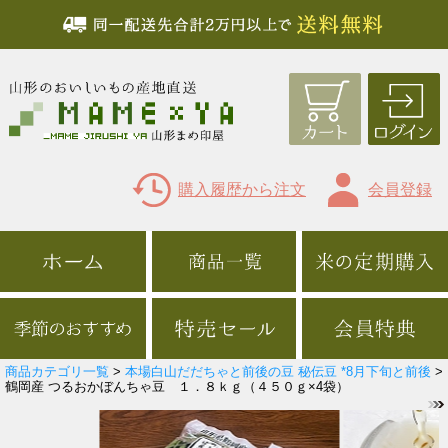
購入履歴から注文
会員登録
商品カテゴリ一覧
>
本場白山だだちゃと前後の豆 秘伝豆 *8月下旬と前後
>
鶴岡産 つるおかぼんちゃ豆 １．８ｋｇ（４５０ｇ×4袋）