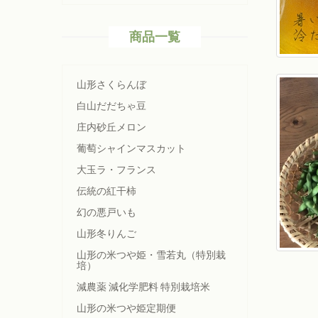
商品一覧
山形さくらんぼ
白山だだちゃ豆
庄内砂丘メロン
葡萄シャインマスカット
大玉ラ・フランス
伝統の紅干柿
幻の悪戸いも
山形冬りんご
山形の米つや姫・雪若丸（特別栽
培）
減農薬 減化学肥料 特別栽培米
山形の米つや姫定期便