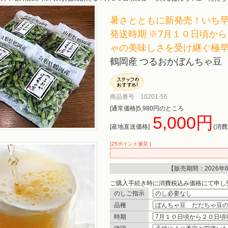
暑さとともに新発売！いち
発送時期 ※7月１０日頃か
ゃの美味しさを受け継ぐ極
鶴岡産 つるおかぼんちゃ豆
商品番号 10201-56
[通常価格]5,980円のところ
5,000円
[産地直送価格]
(消費
[25ポイント進呈 ]
【販売期間：
2026年
ご購入手続き時に消費税込み価格にて申し
のしご指示
品種
時期