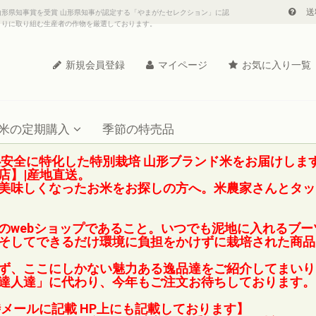
送
山形県知事賞を受賞 山形県知事が認定する「やまがたセレクション」に認
くりに取り組む生産者の作物を厳選しております。
新規会員登録
マイページ
お気に入り一覧
米の定期購入
季節の特売品
心安全に特化した特別栽培 山形ブランド米をお届けしま
店】|産地直送。
美味しくなったお米をお探しの方へ。米農家さんとタッグ
のwebショップであること。いつでも泥地に入れるブ
そしてできるだけ環境に負担をかけずに栽培された商品
ず、ここにしかない魅力ある逸品達をご紹介してまいり
達人達」に代わり、今年もご注文お待ちしております。
メールに記載 HP上にも記載しております】