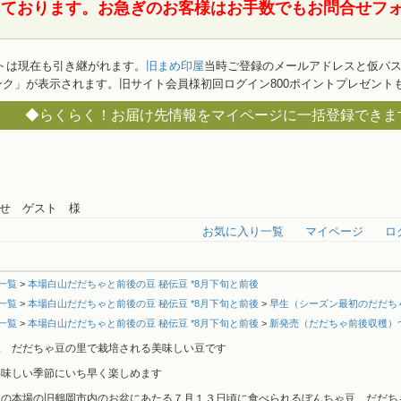
ております。お急ぎのお客様はお手数でもお問合せフォ
トは現在も引き継がれます。
旧まめ印屋
当時ご登録のメールアドレスと仮パス
ク」が表示されます。旧サイト会員様初回ログイン800ポイントプレゼント
◆らくらく！お届け先情報をマイページに一括登録できます
せ ゲスト 様
お気に入り一覧
マイページ
ロ
一覧
>
本場白山だだちゃと前後の豆 秘伝豆 *8月下旬と前後
一覧
>
本場白山だだちゃと前後の豆 秘伝豆 *8月下旬と前後
>
早生（シーズン最初のだだち
一覧
>
本場白山だだちゃと前後の豆 秘伝豆 *8月下旬と前後
>
新発売（だだちゃ前後収穫）
豆 だだちゃ豆の里で栽培される美味しい豆です
美味しい季節にいち早く楽しめます
豆の本場の旧鶴岡市内のお盆にあたる７月１３日頃に食べられるぼんちゃ豆 だだち