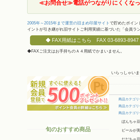
≪お問合せ≫電話がつながりにくくなっ
2005年～2015年まで運営の旧まめ印屋サイト
で貯めたポイン
イントが引き継がれ旧サイトご利用実績に基づいた「会員ラン
◆ FAX用紙はこちら FAX 03-6893-8947
◆FAXご注文はお手持ちのＡ４用紙でかまいません。
いらっしゃいま
商品カテゴリ
商品カテゴリ
商品カテゴリ
ぼんちゃ
旬のおすすめ商品
ビールが
だだちゃ