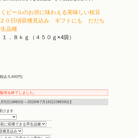
早くビールのお供に味わえる美味しい枝豆
ら２０日頃収穫見込み ギフトにも だだち
早生品種
 １．８ｋｇ（４５０ｇ×4袋）
税込:5,400円)
販売を終了しました。
6月5日18時0分
～
2026年7月16日23時59分
】
受けます