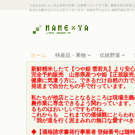
つるおかぼんちゃ豆は令和６年度「山形県ベストアグリ賞」農林水産大臣賞 
定される数少なだだちゃ豆でございます。伝統を守りながら 持続可能な豆づ
ホーム
特産品・果物
伝統野菜
新鮮精米したて【つや姫 雪若丸】より安
完全予約販売 山形県産つや姫【正規販売
健康に気遣う方に。できるだけ自然の力で
発送まで自分たちの手で行っています。
私たちが他店とことなるところは現場主義
農作業に専念できるよう関わっています。
るものはおいしいですものね。
これからも これまでの価値観にとらわれ
「我が道を行く泥まみれの無口な愛すべき
◆【適格請求書発行事業者 登録番号は随時