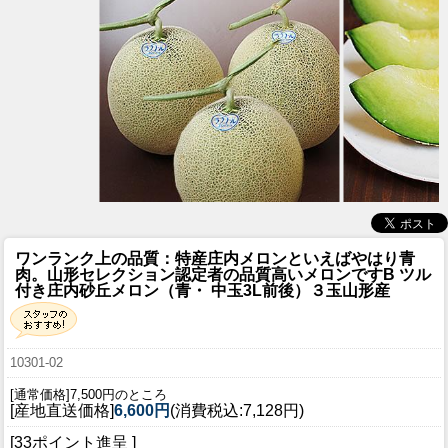
ワンランク上の品質：特産庄内メロンといえばやはり青
肉。山形セレクション認定者の品質高いメロンです
B ツル
付き庄内砂丘メロン（青・ 中玉3L前後）３玉山形産
10301-02
[通常価格]7,500円のところ
[産地直送価格]
6,600円
(消費税込:7,128円)
[33ポイント進呈 ]