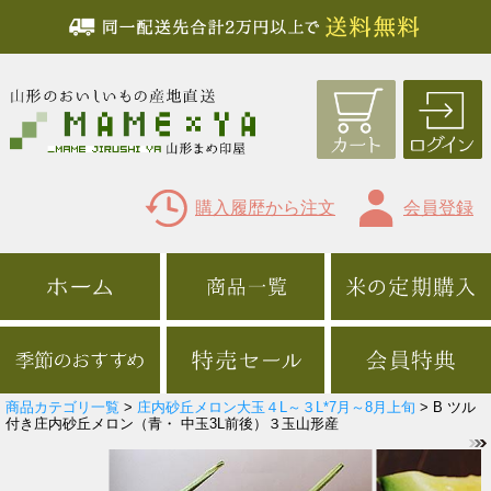
購入履歴から注文
会員登録
商品カテゴリ一覧
>
庄内砂丘メロン大玉４L～３L*7月～8月上旬
> B ツル
付き庄内砂丘メロン（青・ 中玉3L前後）３玉山形産