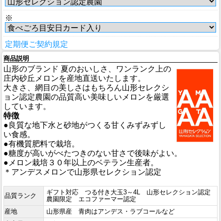
※
定期便ご契約規定
商品説明
山形のブランド 夏のおいしさ、ワンランク上の
庄内砂丘メロンを産地直送いたします。
大きさ、網目の美しさはもちろん山形セレクシ
ョン認定農園の品質高い美味しいメロンを厳選
しています。
特徴
●良質な地下水と砂地がつくる甘くみずみずし
い食感。
●有機質肥料で栽培。
●糖度が高いがべたつきのない甘さで後味がよい。
●メロン栽培３０年以上のベテラン生産者。
＊アンデスメロンで山形県セレクション認定
ギフト対応 つる付き大玉3～4L 山形セレクション認定
品質ランク
農園限定 エコファーマー認定
産地
山形県産 青肉はアンデス・ラブコールなど