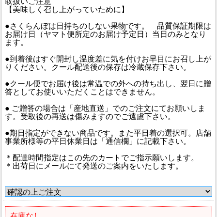
取扱いご注意
【美味しく召し上がっていために】
●さくらんぼは日持ちのしない果物です。 品質保証期限は
お届け日（ヤマト便所定のお届け予定日）当日のみとなり
ます。
●到着後はすぐ開封し温度差に気を付けお早目にお召し上が
りください。クール配送後の保存は冷蔵保存下さい。
●クール便でお届け後は常温での外への持ち出し、翌日に贈
答としてお使いいただくことはできません。
● ご贈答の場合は「産地直送」でのご注文にてお願いしま
す。受取後の再送は傷みますのでご遠慮下さい。
●期日指定ができない商品です。また平日着の選択可。店舗
事業所様等の平日休業日は「通信欄」に記載下さい。
＊配達時間指定はこの先のカートでご指示願いします。
＊出荷日にメールにて発送のご案内をいたします。
在庫なし