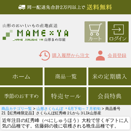
購入履歴から注文
会員登録
商品カテゴリ一覧
>
山形さくらんぼ ＊6月下旬～７月初旬
> 商品番号
21【紅秀峰限定品】さくらんぼ紅秀峰２Lから３L1k山形産
近年注目の紅秀峰（べにしゅうほう）大粒で甘くギフトに人
気の品種です。佐藤錦の後に収穫される晩生品種です。